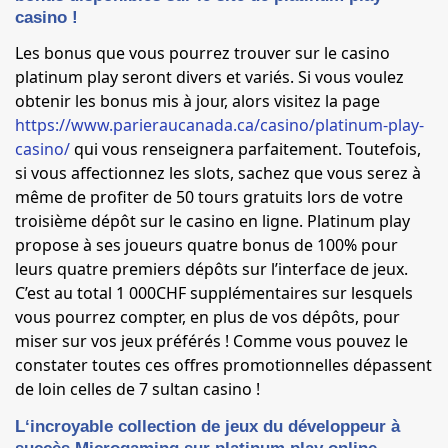
casino !
Les bonus que vous pourrez trouver sur le casino
platinum play seront divers et variés. Si vous voulez
obtenir les bonus mis à jour, alors visitez la page
https://www.parieraucanada.ca/casino/platinum-play-
casino/
qui vous renseignera parfaitement. Toutefois,
si vous affectionnez les slots, sachez que vous serez à
même de profiter de 50 tours gratuits lors de votre
troisième dépôt sur le casino en ligne. Platinum play
propose à ses joueurs quatre bonus de 100% pour
leurs quatre premiers dépôts sur l’interface de jeux.
C’est au total 1 000CHF supplémentaires sur lesquels
vous pourrez compter, en plus de vos dépôts, pour
miser sur vos jeux préférés ! Comme vous pouvez le
constater toutes ces offres promotionnelles dépassent
de loin celles de 7 sultan casino !
L‘incroyable collection de jeux du développeur à