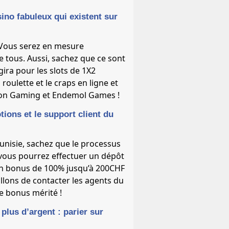
sino fabuleux qui existent sur
! Vous serez en mesure
e tous. Aussi, sachez que ce sont
gira pour les slots de 1X2
 roulette et le craps en ligne et
ution Gaming et Endemol Games !
tions et le support client du
nisie, sachez que le processus
t vous pourrez effectuer un dépôt
un bonus de 100% jusqu’à 200CHF
llons de contacter les agents du
re bonus mérité !
plus d’argent : parier sur