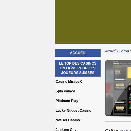
Accueil
Le top 
ACCUEIL
LE TOP DES CASINOS
EN LIGNE POUR LES
JOUEURS SUISSES
Casino MirageX
Spin Palace
Platinum Play
Lucky Nugget Casino
NetBet Casino
Jackpot City